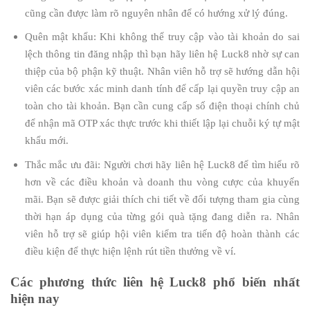
cũng cần được làm rõ nguyên nhân để có hướng xử lý đúng.
Quên mật khẩu: Khi không thể truy cập vào tài khoản do sai
lệch thông tin đăng nhập thì bạn hãy liên hệ Luck8 nhờ sự can
thiệp của bộ phận kỹ thuật. Nhân viên hỗ trợ sẽ hướng dẫn hội
viên các bước xác minh danh tính để cấp lại quyền truy cập an
toàn cho tài khoản. Bạn cần cung cấp số điện thoại chính chủ
để nhận mã OTP xác thực trước khi thiết lập lại chuỗi ký tự mật
khẩu mới.
Thắc mắc ưu đãi: Người chơi hãy liên hệ Luck8 để tìm hiểu rõ
hơn về các điều khoản và doanh thu vòng cược của khuyến
mãi. Bạn sẽ được giải thích chi tiết về đối tượng tham gia cùng
thời hạn áp dụng của từng gói quà tặng đang diễn ra. Nhân
viên hỗ trợ sẽ giúp hội viên kiểm tra tiến độ hoàn thành các
điều kiện để thực hiện lệnh rút tiền thưởng về ví.
Các phương thức liên hệ Luck8 phổ biến nhất
hiện nay