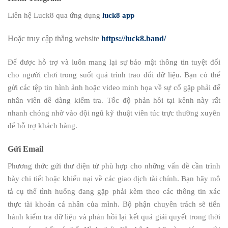
Liên hệ Luck8 qua ứng dụng
luck8 app
Hoặc truy cập thẳng website
https://luck8.band/
Để được hỗ trợ và luôn mang lại sự bảo mật thông tin tuyệt đối
cho người chơi trong suốt quá trình trao đổi dữ liệu. Bạn có thể
gửi các tệp tin hình ảnh hoặc video minh họa về sự cố gặp phải để
nhân viên dễ dàng kiểm tra. Tốc độ phản hồi tại kênh này rất
nhanh chóng nhờ vào đội ngũ kỹ thuật viên túc trực thường xuyên
để hỗ trợ khách hàng.
Gửi Email
Phương thức gửi thư điện tử phù hợp cho những vấn đề cần trình
bày chi tiết hoặc khiếu nại về các giao dịch tài chính. Bạn hãy mô
tả cụ thể tình huống đang gặp phải kèm theo các thông tin xác
thực tài khoản cá nhân của mình. Bộ phận chuyên trách sẽ tiến
hành kiểm tra dữ liệu và phản hồi lại kết quả giải quyết trong thời