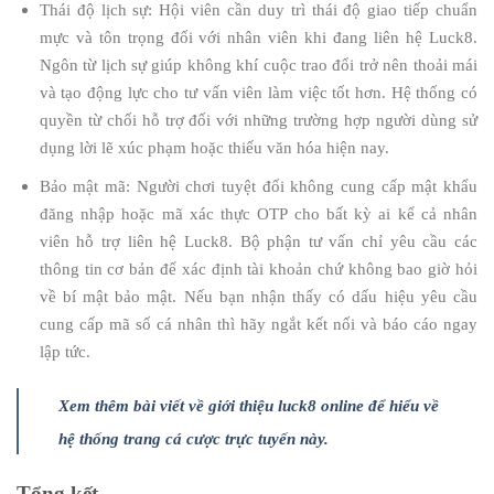
Thái độ lịch sự: Hội viên cần duy trì thái độ giao tiếp chuẩn
mực và tôn trọng đối với nhân viên khi đang liên hệ Luck8.
Ngôn từ lịch sự giúp không khí cuộc trao đổi trở nên thoải mái
và tạo động lực cho tư vấn viên làm việc tốt hơn. Hệ thống có
quyền từ chối hỗ trợ đối với những trường hợp người dùng sử
dụng lời lẽ xúc phạm hoặc thiếu văn hóa hiện nay.
Bảo mật mã: Người chơi tuyệt đối không cung cấp mật khẩu
đăng nhập hoặc mã xác thực OTP cho bất kỳ ai kể cả nhân
viên hỗ trợ liên hệ Luck8. Bộ phận tư vấn chỉ yêu cầu các
thông tin cơ bản để xác định tài khoản chứ không bao giờ hỏi
về bí mật bảo mật. Nếu bạn nhận thấy có dấu hiệu yêu cầu
cung cấp mã số cá nhân thì hãy ngắt kết nối và báo cáo ngay
lập tức.
Xem thêm bài viết về giới thiệu luck8 online để hiểu về
hệ thống trang cá cược trực tuyến này.
Tổng kết