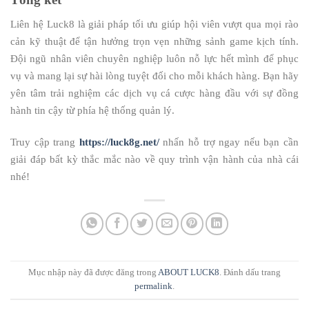
Liên hệ Luck8 là giải pháp tối ưu giúp hội viên vượt qua mọi rào
cản kỹ thuật để tận hưởng trọn vẹn những sảnh game kịch tính.
Đội ngũ nhân viên chuyên nghiệp luôn nỗ lực hết mình để phục
vụ và mang lại sự hài lòng tuyệt đối cho mỗi khách hàng. Bạn hãy
yên tâm trải nghiệm các dịch vụ cá cược hàng đầu với sự đồng
hành tin cậy từ phía hệ thống quản lý.
Truy cập trang
https://luck8g.net/
nhấn hỗ trợ ngay nếu bạn cần
giải đáp bất kỳ thắc mắc nào về quy trình vận hành của nhà cái
nhé!
Mục nhập này đã được đăng trong
ABOUT LUCK8
. Đánh dấu trang
permalink
.