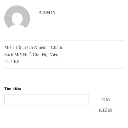
ADMIN
Miễn Trừ Trách Nhiệm – Chính
Sách Mới Nhất Cho Hội Viên
LUCK8
Tìm kiếm
TÌM
KIẾM