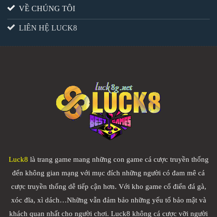
VỀ CHÚNG TÔI
LIÊN HỆ LUCK8
Luck8
là trang game mang những con game cá cược truyền thống
đến không gian mạng với mục đích những người có đam mê cá
cược truyền thống dễ tiếp cận hơn. Với kho game cổ điển đá gà,
xóc đĩa, xì dách…Những vẫn đảm bảo những yếu tố bảo mật và
khách quan nhất cho người chơi.
Luck8 không cá cược vỡi người