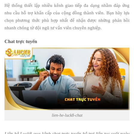
Hệ thống thiết lập nhiều kênh giao tiếp đa dạng nhằm đáp ứng
nhu cầu hỗ trợ khẩn cấp của cộng đồng thành viên. Bạn hãy lựa
chọn phương thức phù hợp nhất để nhận được những phản hồi
nhanh chóng từ đội ngũ tư vấn viên chuyên nghiệp.
Chat trực tuyến
lien-he-luck8-chat
Liên hệ Luck8 qua kênh chat trực tuyến hỗ trợ liên tục suốt ngày