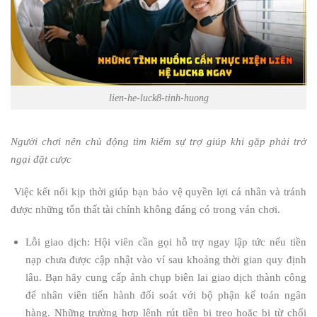
lien-he-luck8-tinh-huong
Người chơi nên chủ động tìm kiếm sự trợ giúp khi gặp phải trở
ngại đặt cược
Việc kết nối kịp thời giúp bạn bảo vệ quyền lợi cá nhân và tránh
được những tổn thất tài chính không đáng có trong ván chơi.
Lỗi giao dịch: Hội viên cần gọi hỗ trợ ngay lập tức nếu tiền
nạp chưa được cập nhật vào ví sau khoảng thời gian quy định
lâu. Bạn hãy cung cấp ảnh chụp biên lai giao dịch thành công
để nhân viên tiến hành đối soát với bộ phận kế toán ngân
hàng. Những trường hợp lệnh rút tiền bị treo hoặc bị từ chối