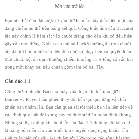
bốn ván trở lên
Bạn nên bắt đầu đặt cược từ ván thứ ba nếu thấy dấu hiệu một cửa
đang chiếm ưu thế trên bảng kết quả. Công thức tính cầu Baccarat
lúc này chính là bám sát vào chuỗi thắng cho đến khi có dấu hiệu
gãy cầu mới dừng. Nhiều cao thủ tại Luck8 thường ăn trọn chuỗi
bệt dài tới hơn mười ván liên tiếp nhờ sự nhạy bén và quyết đoán.
Một chuỗi bệt ổn định thường chiếm khoảng 15% tổng số ván bài
trong một khay bài tiêu chuẩn gồm tám bộ bài Tây.
Cầu đảo 1-1
Công thức tính cầu Baccarat này xuất hiện khi kết quả giữa
Banker và Player luân phiên thay đổi liên tục qua từng ván bài
khiến bạn nhầm lẫn. Bạn cần quan sát tối thiểu ba ván liên tiếp để
xác định quy luật đối xứng này có thực sự diễn ra ổn định không.
Những số liệu thống kê cho thấy cầu đảo 1-1 thường chỉ kéo dài
khoảng bốn đến sáu ván trước khi chuyển sang dạng khác. Tần
suất xuất hiện của cầu 1-1 chiếm tới 25% trong các sòng bài trực