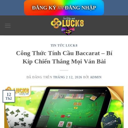
Chuyển
ĐĂNG KÝ ////
ĐĂNG NHẬP
đến
nội
dung
TIN TỨC LUCK8
Công Thức Tính Cầu Baccarat – Bí
Kíp Chiến Thắng Mọi Ván Bài
ĐÃ ĐĂNG TRÊN
THÁNG 2 12, 2026
BỞI
ADMIN
12
Th2