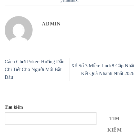
permalink
.
ADMIN
Cách Chơi Poker: Hướng Dẫn
Xổ Số 3 Miền: Luck8 Cập Nhật
Chi Tiết Cho Người Mới Bắt
Kết Quả Nhanh Nhất 2026
Đầu
Tìm kiếm
TÌM
KIẾM